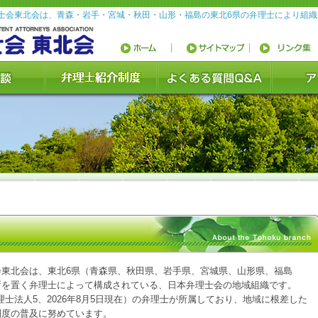
士会東北会は、青森・岩手・宮城・秋田・山形・福島の東北6県の弁理士により組
会東北会は、東北6県（青森県、秋田県、岩手県、宮城県、山形県、福島
所を置く弁理士によって構成されている、日本弁理士会の地域組織です。
弁理士法人5、2026年8月5日現在）の弁理士が所属しており、地域に根差した
制度の普及に努めています。