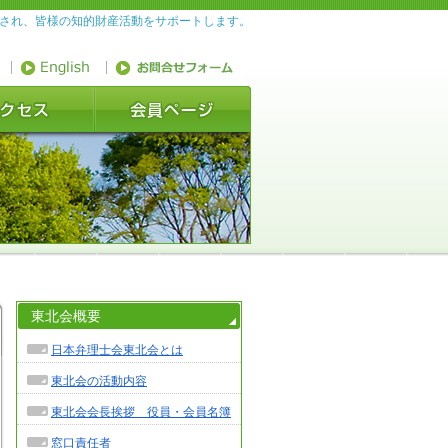
織され、皆様の知的財産活動をサポートします。
東北会概要
日本弁理士会東北会とは
東北会の活動内容
東北会会長挨拶 役員・会員名簿
窓口責任者