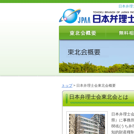
日本弁理
トップ
> 日本弁理士会東北会概要
日本弁理士会東北会とは
日本弁理士
県）に事務
88名(うち
知的財産権